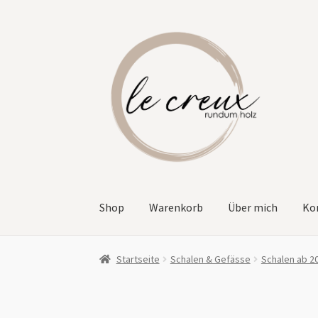
Zur
Zum
Navigation
Inhalt
springen
springen
Shop
Warenkorb
Über mich
Ko
Startseite
Schalen & Gefässe
Schalen ab 2