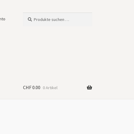
Suche
Suchen
nto
nach:
CHF
0.00
0 Artikel