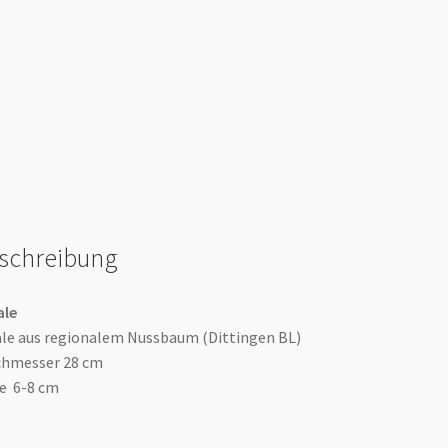
schreibung
ale
le aus regionalem Nussbaum (Dittingen BL)
chmesser 28 cm
e 6-8 cm